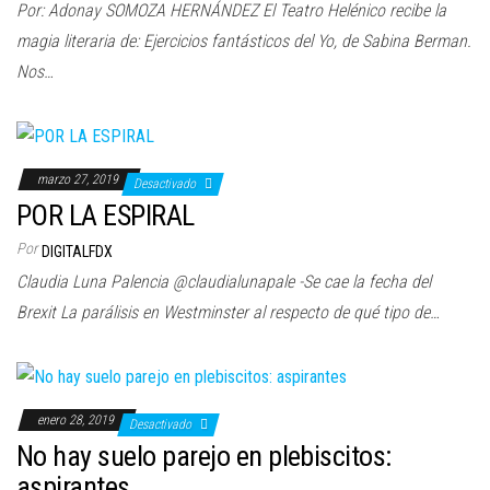
Por: Adonay SOMOZA HERNÁNDEZ El Teatro Helénico recibe la
magia literaria de: Ejercicios fantásticos del Yo, de Sabina Berman.
Nos…
marzo 27, 2019
Desactivado
POR LA ESPIRAL
Por
DIGITALFDX
Claudia Luna Palencia @claudialunapale -Se cae la fecha del
Brexit La parálisis en Westminster al respecto de qué tipo de…
enero 28, 2019
Desactivado
No hay suelo parejo en plebiscitos:
aspirantes