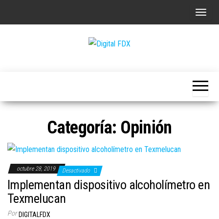
Saltar
A
al
l
contenido
t
e
Digital
r
FDX
n
a
r
Categoría:
Opinión
l
a
n
a
octubre 28, 2019
Desactivado
v
Implementan dispositivo alcoholímetro en
e
Texmelucan
g
Por
DIGITALFDX