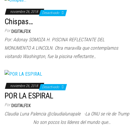
noviembre 26, 2018
Desactivado
Chispas…
Por
DIGITALFDX
Por: Adonay SOMOZA H. PISCINA REFLECTANTE DEL
MONUMENTO A LINCOLN. Otra maravilla que contemplamos
visitando Washington, fue la piscina reflectante…
noviembre 26, 2018
Desactivado
POR LA ESPIRAL
Por
DIGITALFDX
Claudia Luna Palencia @claudialunapale -La ONU se ríe de Trump
No son pocos los líderes del mundo que…