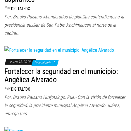
Por
DIGITALFDX
Por: Braulio Paisano Abanderados de planillas contendientes a la
presidencia auxiliar de San Pablo Xochimeucan al norte de la
capital…
enero 12, 2019
Desactivado
Fortalecer la seguridad en el municipio:
Angélica Alvarado
Por
DIGITALFDX
Por: Braulio Paisano Huejotzingo, Pue.- Con la visión de fortalecer
la seguridad, la presidente municipal Angélica Alvarado Juárez,
entregó tres…