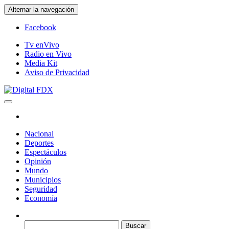
Saltar
Alternar la navegación
al
contenido
Facebook
Tv enVivo
Radio en Vivo
Media Kit
Aviso de Privacidad
Digital FDX
Nacional
Deportes
Espectáculos
Opinión
Mundo
Municipios
Seguridad
Economía
Buscar: