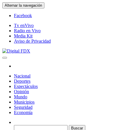
Saltar
Alternar la navegación
al
contenido
Facebook
Tv enVivo
Radio en Vivo
Media Kit
Aviso de Privacidad
Digital FDX
Nacional
Deportes
Espectáculos
Opinión
Mundo
Municipios
Seguridad
Economía
Buscar: