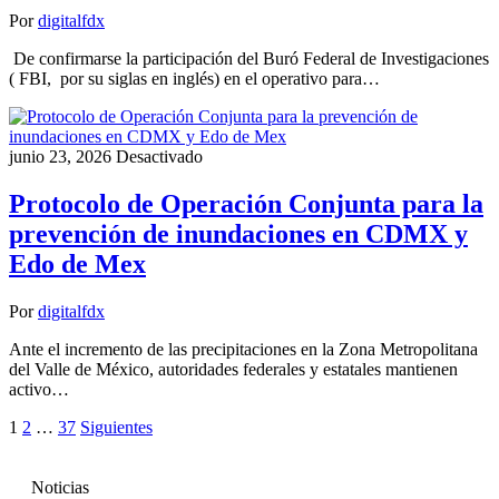
Por
digitalfdx
De confirmarse la participación del Buró Federal de Investigaciones
( FBI, por su siglas en inglés) en el operativo para…
junio 23, 2026
Desactivado
Protocolo de Operación Conjunta para la
prevención de inundaciones en CDMX y
Edo de Mex
Por
digitalfdx
Ante el incremento de las precipitaciones en la Zona Metropolitana
del Valle de México, autoridades federales y estatales mantienen
activo…
Paginación
1
2
…
37
Siguientes
de
entradas
Noticias