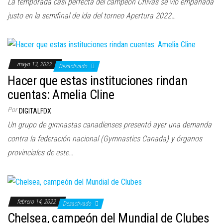
La temporada casi perfecta del campeón Chivas se vio empañada
justo en la semifinal de ida del torneo Apertura 2022…
mayo 13, 2022
Desactivado
Hacer que estas instituciones rindan
cuentas: Amelia Cline
Por
DIGITALFDX
Un grupo de gimnastas canadienses presentó ayer una demanda
contra la federación nacional (Gymnastics Canada) y órganos
provinciales de este…
febrero 14, 2022
Desactivado
Chelsea, campeón del Mundial de Clubes