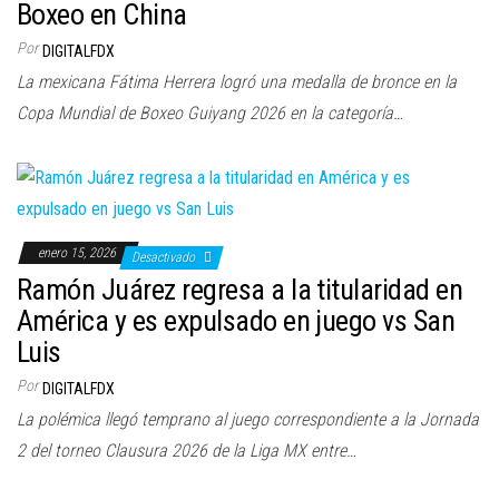
a
Boxeo en China
c
Por
DIGITALFDX
i
La mexicana Fátima Herrera logró una medalla de bronce en la
ó
Copa Mundial de Boxeo Guiyang 2026 en la categoría…
n
enero 15, 2026
Desactivado
Ramón Juárez regresa a la titularidad en
América y es expulsado en juego vs San
Luis
Por
DIGITALFDX
La polémica llegó temprano al juego correspondiente a la Jornada
2 del torneo Clausura 2026 de la Liga MX entre…