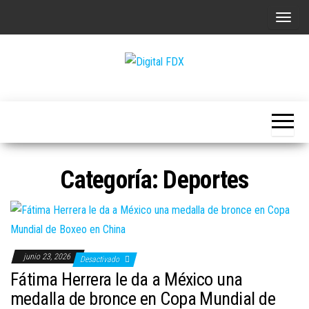
Saltar
A
al
l
contenido
t
e
Digital
r
FDX
n
a
r
Categoría:
Deportes
l
a
n
a
v
junio 23, 2026
Desactivado
e
Fátima Herrera le da a México una
g
medalla de bronce en Copa Mundial de