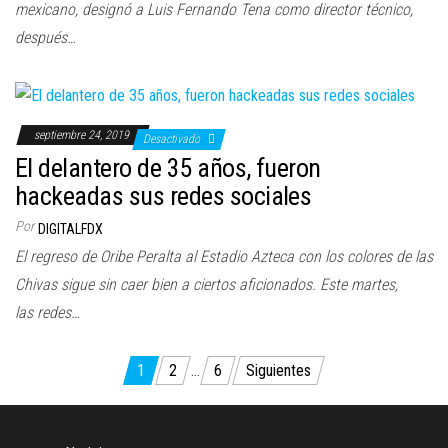
mexicano, designó a Luis Fernando Tena como director técnico,
después…
septiembre 24, 2019
Desactivado
El delantero de 35 años, fueron
hackeadas sus redes sociales
Por
DIGITALFDX
El regreso de Oribe Peralta al Estadio Azteca con los colores de las
Chivas sigue sin caer bien a ciertos aficionados. Este martes,
las redes…
Paginación
1
2
…
6
Siguientes
de
entradas