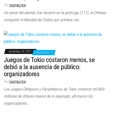
Por
DIGITALFDX
Un penal del alemán Kai Havertz en la prórroga (117), el Chelsea
conquistó el Mundial de Clubes por primera vez…
diciembre 24, 2021
Desactivado
Juegos de Tokio costaron menos, se
debió a la ausencia de público:
organizadores
Por
DIGITALFDX
Los Juegos Olímpicos y Paralímpicos de Tokio costaron mil 800
millones de dólares menos de lo esperado, afirmaron los
organizadores…