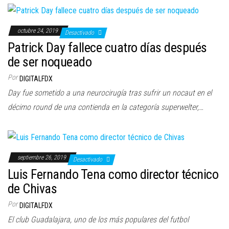
octubre 24, 2019
Desactivado
Patrick Day fallece cuatro días después
de ser noqueado
Por
DIGITALFDX
Day fue sometido a una neurocirugía tras sufrir un nocaut en el
décimo round de una contienda en la categoría superwelter,…
septiembre 26, 2019
Desactivado
Luis Fernando Tena como director técnico
de Chivas
Por
DIGITALFDX
El club Guadalajara, uno de los más populares del futbol