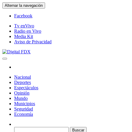
Saltar
Alternar la navegación
al
contenido
Facebook
Tv enVivo
Radio en Vivo
Media Kit
Aviso de Privacidad
Digital FDX
Nacional
Deportes
Espectáculos
Opinión
Mundo
Municipios
Seguridad
Economía
Buscar: