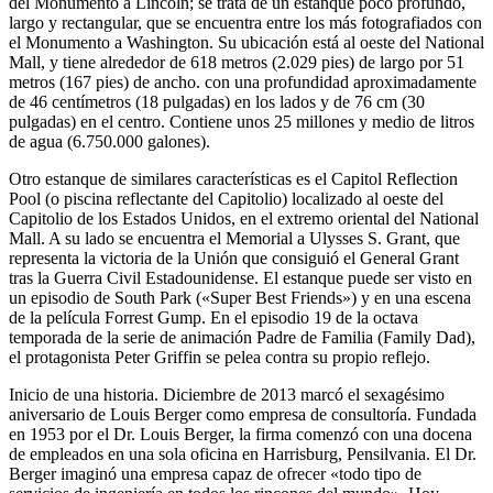
del Monumento a Lincoln; se trata de un estanque poco profundo,
largo y rectangular, que se encuentra entre los más fotografiados con
el Monumento a Washington. Su ubicación está al oeste del National
Mall, y tiene alrededor de 618 metros (2.029 pies) de largo por 51
metros (167 pies) de ancho. con una profundidad aproximadamente
de 46 centímetros (18 pulgadas) en los lados y de 76 cm (30
pulgadas) en el centro. Contiene unos 25 millones y medio de litros
de agua (6.750.000 galones).
Otro estanque de similares características es el Capitol Reflection
Pool (o piscina reflectante del Capitolio) localizado al oeste del
Capitolio de los Estados Unidos, en el extremo oriental del National
Mall. A su lado se encuentra el Memorial a Ulysses S. Grant, que
representa la victoria de la Unión que consiguió el General Grant
tras la Guerra Civil Estadounidense. El estanque puede ser visto en
un episodio de South Park («Super Best Friends») y en una escena
de la película Forrest Gump. En el episodio 19 de la octava
temporada de la serie de animación Padre de Familia (Family Dad),
el protagonista Peter Griffin se pelea contra su propio reflejo.
Inicio de una historia. Diciembre de 2013 marcó el sexagésimo
aniversario de Louis Berger como empresa de consultoría. Fundada
en 1953 por el Dr. Louis Berger, la firma comenzó con una docena
de empleados en una sola oficina en Harrisburg, Pensilvania. El Dr.
Berger imaginó una empresa capaz de ofrecer «todo tipo de