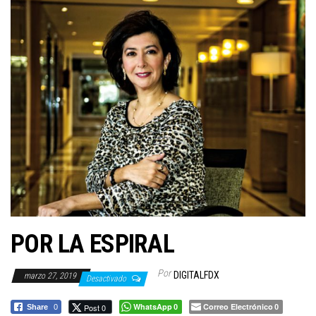
a
c
i
ó
n
POR LA ESPIRAL
Por
DIGITALFDX
marzo 27, 2019
Desactivado
WhatsApp
Correo Electrónico
Post 0
Share
0
0
0