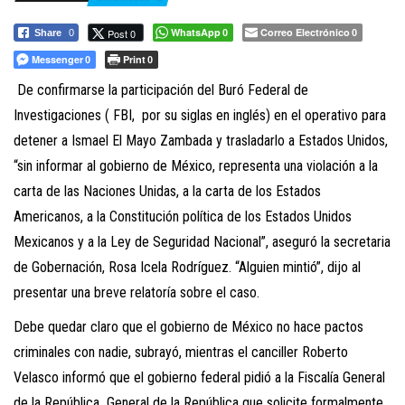
a
c
WhatsApp
Correo Electrónico
Post 0
Share
0
0
0
i
Messenger
Print
0
0
ó
De confirmarse la participación del Buró Federal de
n
Investigaciones ( FBI, por su siglas en inglés) en el operativo para
detener a Ismael El Mayo Zambada y trasladarlo a Estados Unidos,
“sin informar al gobierno de México, representa una violación a la
carta de las Naciones Unidas, a la carta de los Estados
Americanos, a la Constitución política de los Estados Unidos
Mexicanos y a la Ley de Seguridad Nacional”, aseguró la secretaria
de Gobernación, Rosa Icela Rodríguez. “Alguien mintió”, dijo al
presentar una breve relatoría sobre el caso.
Debe quedar claro que el gobierno de México no hace pactos
criminales con nadie, subrayó, mientras el canciller Roberto
Velasco informó que el gobierno federal pidió a la Fiscalía General
de la República General de la República que solicite formalmente