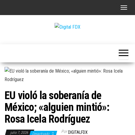
Saltar
A
al
l
contenido
t
e
Digital
r
FDX
n
a
r
l
a
EU violó la soberanía de
n
a
México; «alguien mintió»:
v
Rosa Icela Rodríguez
e
g
Por
DIGITALFDX
julio 7, 2026
Desactivado