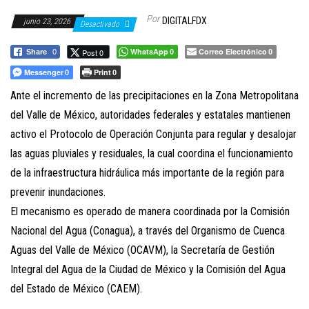
a
Por
c
DIGITALFDX
junio 23, 2026
Desactivado
i
WhatsApp
Correo Electrónico
Post 0
Share
0
0
0
ó
Messenger
Print
0
0
n
Ante el incremento de las precipitaciones en la Zona Metropolitana
del Valle de México, autoridades federales y estatales mantienen
activo el Protocolo de Operación Conjunta para regular y desalojar
las aguas pluviales y residuales, la cual coordina el funcionamiento
de la infraestructura hidráulica más importante de la región para
prevenir inundaciones.
El mecanismo es operado de manera coordinada por la Comisión
Nacional del Agua (Conagua), a través del Organismo de Cuenca
Aguas del Valle de México (OCAVM), la Secretaría de Gestión
Integral del Agua de la Ciudad de México y la Comisión del Agua
del Estado de México (CAEM).