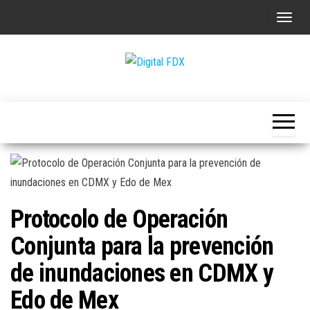
Saltar
A
al
l
contenido
t
e
Digital
r
FDX
n
a
r
l
a
Protocolo de Operación
n
a
Conjunta para la prevención
v
de inundaciones en CDMX y
e
Edo de Mex
g