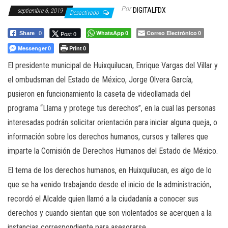
Por
DIGITALFDX
septiembre 6, 2019
Desactivado
WhatsApp
Correo Electrónico
Post 0
Share
0
0
0
Messenger
Print
0
0
El presidente municipal de Huixquilucan, Enrique Vargas del Villar y
el ombudsman del Estado de México, Jorge Olvera García,
pusieron en funcionamiento la caseta de videollamada del
programa “Llama y protege tus derechos”, en la cual las personas
interesadas podrán solicitar orientación para iniciar alguna queja, o
información sobre los derechos humanos, cursos y talleres que
imparte la Comisión de Derechos Humanos del Estado de México.
El tema de los derechos humanos, en Huixquilucan, es algo de lo
que se ha venido trabajando desde el inicio de la administración,
recordó el Alcalde quien llamó a la ciudadanía a conocer sus
derechos y cuando sientan que son violentados se acerquen a la
instancias correspondiente para asesorarse.