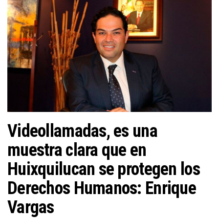
a
c
i
ó
n
Videollamadas, es una
muestra clara que en
Huixquilucan se protegen los
Derechos Humanos: Enrique
Vargas