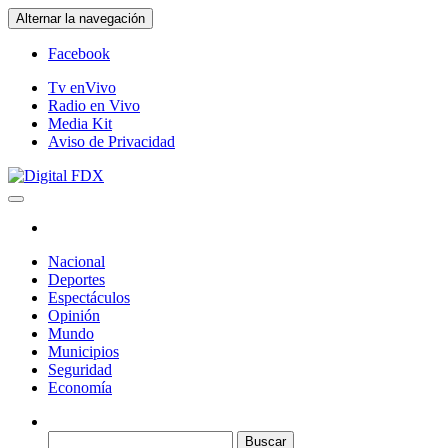
Saltar
Alternar la navegación
al
contenido
Facebook
Tv enVivo
Radio en Vivo
Media Kit
Aviso de Privacidad
Digital FDX
Nacional
Deportes
Espectáculos
Opinión
Mundo
Municipios
Seguridad
Economía
Buscar: