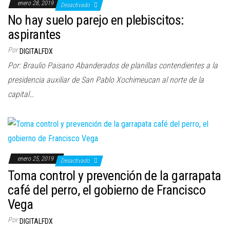
enero 28, 2019
Desactivado
No hay suelo parejo en plebiscitos:
aspirantes
Por
DIGITALFDX
Por: Braulio Paisano Abanderados de planillas contendientes a la
presidencia auxiliar de San Pablo Xochimeucan al norte de la
capital…
enero 25, 2019
Desactivado
Toma control y prevención de la garrapata
café del perro, el gobierno de Francisco
Vega
Por
DIGITALFDX