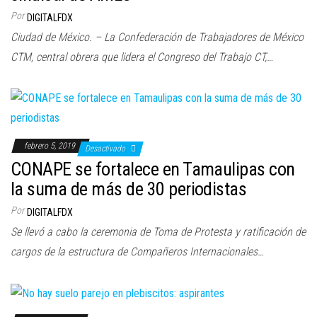
Por
DIGITALFDX
Ciudad de México. – La Confederación de Trabajadores de México
CTM, central obrera que lidera el Congreso del Trabajo CT,…
febrero 5, 2019
Desactivado
CONAPE se fortalece en Tamaulipas con
la suma de más de 30 periodistas
Por
DIGITALFDX
Se llevó a cabo la ceremonia de Toma de Protesta y ratificación de
cargos de la estructura de Compañeros Internacionales…