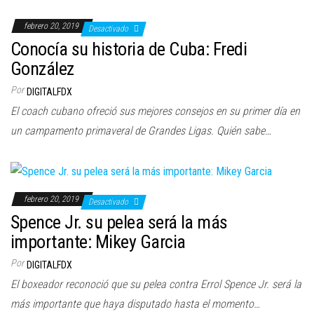
a
c
febrero 20, 2019
Desactivado
i
Conocía su historia de Cuba: Fredi
ó
González
n
Por
DIGITALFDX
El coach cubano ofreció sus mejores consejos en su primer día en
un campamento primaveral de Grandes Ligas. Quién sabe…
febrero 20, 2019
Desactivado
Spence Jr. su pelea será la más
importante: Mikey Garcia
Por
DIGITALFDX
El boxeador reconoció que su pelea contra Errol Spence Jr. será la
más importante que haya disputado hasta el momento…