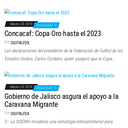
febrero 20, 2019
Desactivado
Concacaf: Copa Oro hasta el 2023
Por
DIGITALFDX
Las declaraciones del presidente de la Federación de Futbol de los
Estados Unidos, Carlos Cordeiro, quien aseguró que la Copa…
febrero 20, 2019
Desactivado
Gobierno de Jalisco asgura el apoyo a la
Caravana Migrante
Por
DIGITALFDX
S– La SISEMH encabeza una estrategia intersecretarial para