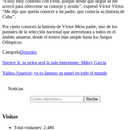
“Estoy muy contento con Fredi, porque desde que llegué se me
acercó para ofrecerme su consejo y ayuda’’, expresó Víctor Víctor.
“Me dijo que quería conocer a mi padre, que conocía su
historia
de
Cuba’’.
Por cierto conocen la historia de Víctor Mesa padre, uno de los
puntales de la selección nacional que aterrorizara a todos en el
ámbito amateur, desde el torneo más simple hasta los Juegos
Olímpicos.
Categoría
Deportes
Spence Jr. su pelea será la más importante: Mikey Garcia
Yalitza Aparicio; ya es famoso su papel en todo el mundo
Noticias
Visitas
Total visitantes:
2.480