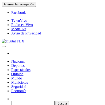
Saltar
Alternar la navegación
al
contenido
Facebook
Tv enVivo
Radio en Vivo
Media Kit
Aviso de Privacidad
Digital FDX
Nacional
Deportes
Espectáculos
Opinión
Mundo
Municipios
Seguridad
Economía
Buscar: