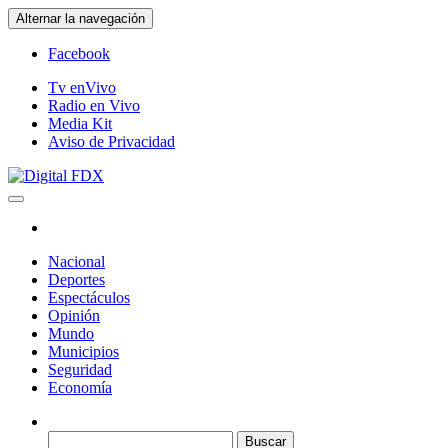
Saltar
Alternar la navegación
al
contenido
Facebook
Tv enVivo
Radio en Vivo
Media Kit
Aviso de Privacidad
Digital FDX
Nacional
Deportes
Espectáculos
Opinión
Mundo
Municipios
Seguridad
Economía
Buscar: