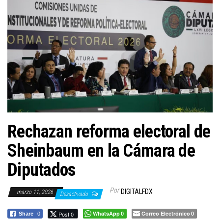
a
c
i
ó
n
Rechazan reforma electoral de
Sheinbaum en la Cámara de
Diputados
Por
DIGITALFDX
marzo 11, 2026
Desactivado
WhatsApp
Correo Electrónico
Post 0
Share
0
0
0