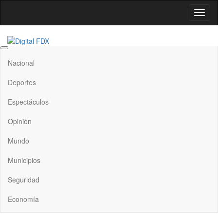
Saltar
Altern
al
la
contenido
naveg
Digital FDX
Nacional
Deportes
Espectáculos
Opinión
Mundo
Municipios
Seguridad
Economía