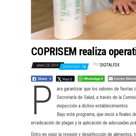
COPRISEM realiza operati
Por
DIGITALFDX
enero 23, 2019
Desactivado
WhatsApp
Correo Electr
P
Post 0
Share
0
0
ara garantizar que los salones de fiestas 
Secretaría de Salud, a través de la Comi
inspección a dichos establecimientos.
Bajo este programa, que inició a finales d
erradicación de plagas y la aplicación de adecuadas prá
Entro en vigor la revisión y desinfección de alimentos