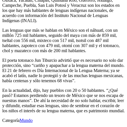
Oaxaca, Yucatán, Chiapas, Quintana Roo, Guerrero, Hidalgo,
Campeche, Puebla, San Luis Potosí y Veracruz son los estados en
los que hay más hablantes de lenguas indígenas nacionales, de
acuerdo con información del Instituto Nacional de Lenguas
Indígenas (INALI).
Las lenguas que más se hablan en México son el náhuatl, con un
millón 725 mil hablantes, seguido del maya con más de 859 mil,
tseltal con 556 mil, mixteco con 517 mil, tsotsil con 487 mil
hablantes, zapoteco con 479 mil, otomí con 307 mil y el totonaco,
chol y mazateco con más de 200 mil hablantes.
El poeta totonaco Jun Tiburcio advirtió que es necesario no solo dar
protección, sino “cariño y apapachar a la lengua materna del mundo.
El 21 de febrero es Día Internacional de la Lengua Materna; ya se
acabó el latín, nadie lo protegió y de las muchas lenguas mexicanas,
había centenas y sólo tenemos 68 vivas”.
En la actualidad, dijo, hay pueblos con 20 o 50 hablantes. “¿Qué
pasó? Estamos perdiendo un tesoro de México que se nos escapa de
nuestras manos”. De ahí la necesidad de no solo hablar, escribir, leer
y difundir, estudiar esas lenguas, sino de sembrar en el corazón de
los niños el interés de su lengua materna, que es patrimonio mundial.
Categoría
Mundo