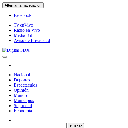
Saltar
Alternar la navegación
al
contenido
Facebook
Tv enVivo
Radio en Vivo
Media Kit
Aviso de Privacidad
Digital FDX
Nacional
Deportes
Espectáculos
Opinión
Mundo
Municipios
Seguridad
Economía
Buscar: