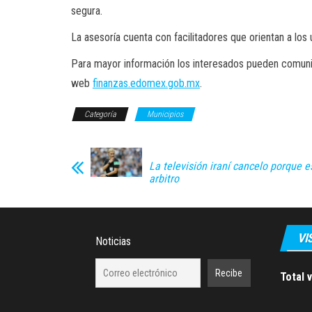
segura.
La asesoría cuenta con facilitadores que orientan a los
Para mayor información los interesados pueden comuni
web
finanzas.edomex.gob.mx
.
Categoría
Municipios
La televisión iraní cancelo porque 
arbitro
VI
Noticias
Total 