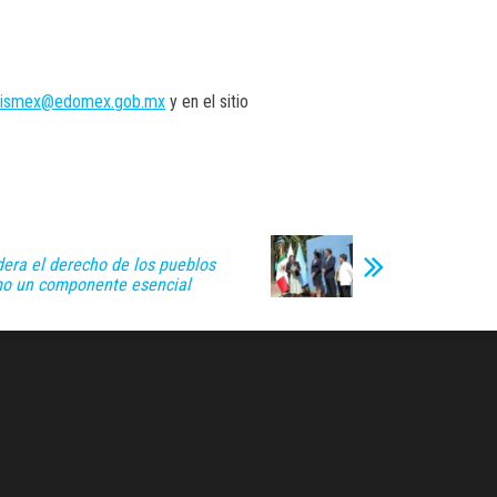
sismex@edomex.gob.mx
y en el sitio
era el derecho de los pueblos
mo un componente esencial