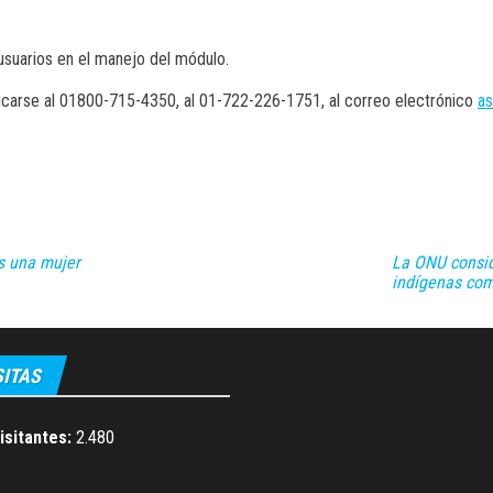
 usuarios en el manejo del módulo.
carse al 01800-715-4350, al 01-722-226-1751, al correo electrónico
a
es una mujer
La ONU consid
indígenas co
SITAS
visitantes:
2.480