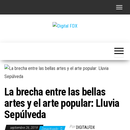
Saltar
A
al
l
contenido
t
e
Digital
r
FDX
n
a
r
l
a
La brecha entre las bellas
n
a
artes y el arte popular: Lluvia
v
Sepúlveda
e
g
Por
DIGITALFDX
septiembre 26, 2019
Desactivado