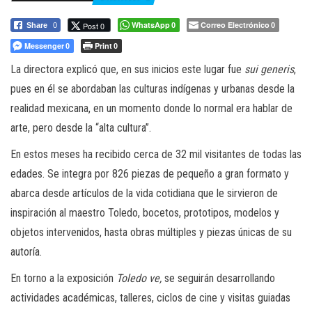
a
c
WhatsApp
Correo Electrónico
Post 0
Share
0
0
0
i
Messenger
Print
0
0
ó
La directora explicó que, en sus inicios este lugar fue
sui generis
,
n
pues en él se abordaban las culturas indígenas y urbanas desde la
realidad mexicana, en un momento donde lo normal era hablar de
arte, pero desde la “alta cultura”.
En estos meses ha recibido cerca de 32 mil visitantes de todas las
edades. Se integra por 826 piezas de pequeño a gran formato y
abarca desde artículos de la vida cotidiana que le sirvieron de
inspiración al maestro Toledo, bocetos, prototipos, modelos y
objetos intervenidos, hasta obras múltiples y piezas únicas de su
autoría.
En torno a la exposición
Toledo ve,
se seguirán desarrollando
actividades académicas, talleres, ciclos de cine y visitas guiadas