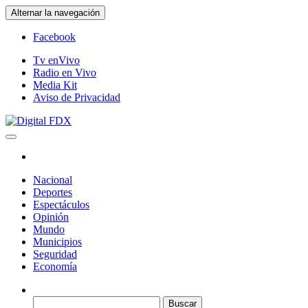
Saltar
Alternar la navegación
al
contenido
Facebook
Tv enVivo
Radio en Vivo
Media Kit
Aviso de Privacidad
Digital FDX
Nacional
Deportes
Espectáculos
Opinión
Mundo
Municipios
Seguridad
Economía
Buscar: