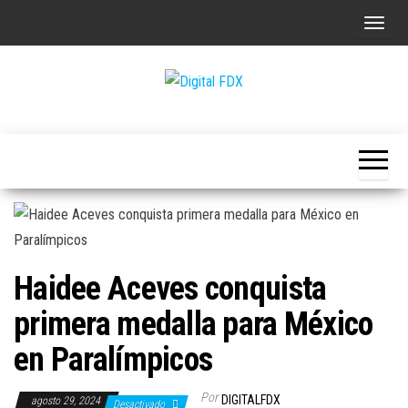
Saltar
A
al
l
contenido
t
e
Digital
r
FDX
n
a
r
l
a
Haidee Aceves conquista
n
a
primera medalla para México
v
en Paralímpicos
e
g
Por
DIGITALFDX
agosto 29, 2024
Desactivado