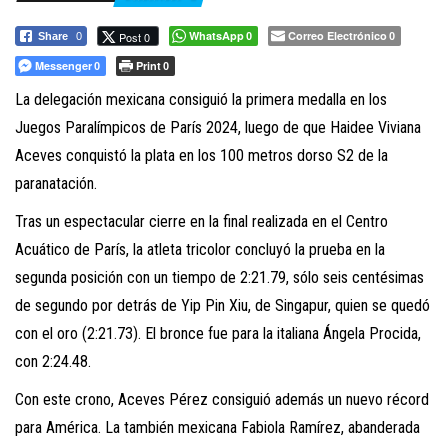
a
c
WhatsApp
Correo Electrónico
Post 0
Share
0
0
0
i
Messenger
Print
0
0
ó
La delegación mexicana consiguió la primera medalla en los
n
Juegos Paralímpicos de París 2024, luego de que Haidee Viviana
Aceves conquistó la plata en los 100 metros dorso S2 de la
paranatación.
Tras un espectacular cierre en la final realizada en el Centro
Acuático de París, la atleta tricolor concluyó la prueba en la
segunda posición con un tiempo de 2:21.79, sólo seis centésimas
de segundo por detrás de Yip Pin Xiu, de Singapur, quien se quedó
con el oro (2:21.73). El bronce fue para la italiana Ángela Procida,
con 2:24.48.
Con este crono, Aceves Pérez consiguió además un nuevo récord
para América. La también mexicana Fabiola Ramírez, abanderada