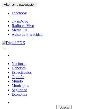
Saltar
Alternar la navegación
al
contenido
Facebook
Tv enVivo
Radio en Vivo
Media Kit
Aviso de Privacidad
Digital FDX
Nacional
Deportes
Espectáculos
Opinión
Mundo
Municipios
Seguridad
Economía
Buscar: