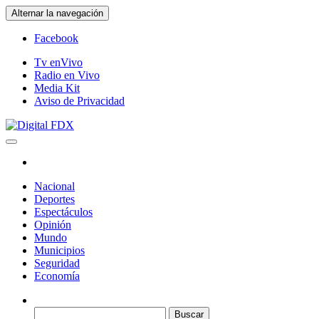
Saltar
Alternar la navegación
al
contenido
Facebook
Tv enVivo
Radio en Vivo
Media Kit
Aviso de Privacidad
Digital FDX
Nacional
Deportes
Espectáculos
Opinión
Mundo
Municipios
Seguridad
Economía
Buscar: