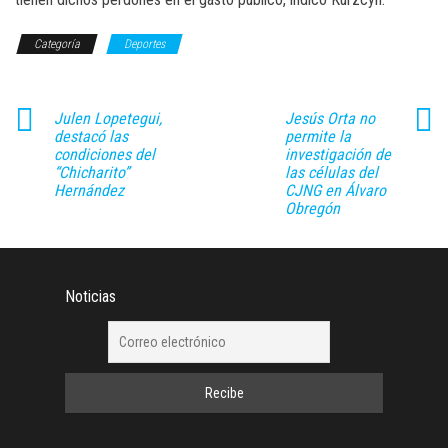
Categoría
Deportes
Julen Lopetegui,
Jesús Orta no
destacó las
permite la
condiciones del
investigación de
“Chicharito”
las células del
Hernández
CJNG en Álvaro
Obregón
Noticias