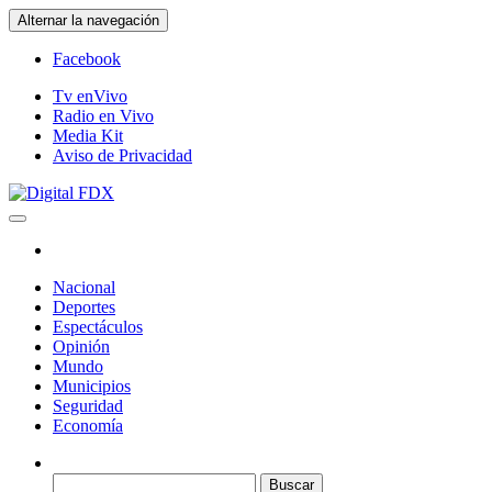
Saltar
Alternar la navegación
al
contenido
Facebook
Tv enVivo
Radio en Vivo
Media Kit
Aviso de Privacidad
Digital FDX
Nacional
Deportes
Espectáculos
Opinión
Mundo
Municipios
Seguridad
Economía
Buscar: