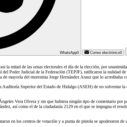
WhatsApp
0
Correo electrónico
0
si la mitad de las urnas electorales el día de la elección, por unanimid
el Poder Judicial de la Federación (TEPJF), ratificaron la nulidad de 
cia de mayoría del morenista Jorge Hernández Arauz que lo acreditaba 
la Auditoría Superior del Estado de Hidalgo (ASEH) de no solventar l
 Ángeles Vera Olvera y sin que hubiera ningún tipo de comentario por par
dez, así como el de la ciudadanía 2129 en el que se impugna el resolu
on en los centros de votación y a punta de pistola se apoderaron de urn