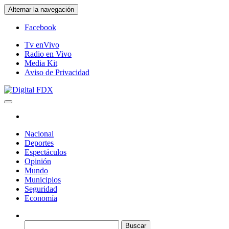
Saltar
Alternar la navegación
al
contenido
Facebook
Tv enVivo
Radio en Vivo
Media Kit
Aviso de Privacidad
Digital FDX
Nacional
Deportes
Espectáculos
Opinión
Mundo
Municipios
Seguridad
Economía
Buscar: