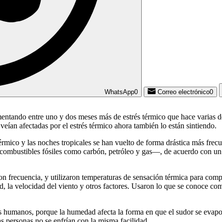
WhatsApp
0
Correo electrónico
0
mentando entre uno y dos meses más de estrés térmico que hace varias d
eían afectadas por el estrés térmico ahora también lo están sintiendo.
térmico y las noches tropicales se han vuelto de forma drástica más frec
e combustibles fósiles como carbón, petróleo y gas—, de acuerdo con un 
con frecuencia, y utilizaron temperaturas de sensación térmica para comp
d, la velocidad del viento y otros factores. Usaron lo que se conoce c
s humanos, porque la humedad afecta la forma en que el sudor se evapor
s personas no se enfrían con la misma facilidad.