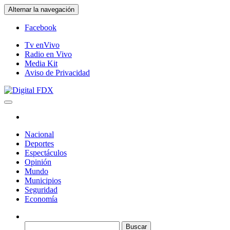
Saltar
Alternar la navegación
al
contenido
Facebook
Tv enVivo
Radio en Vivo
Media Kit
Aviso de Privacidad
Digital FDX
Nacional
Deportes
Espectáculos
Opinión
Mundo
Municipios
Seguridad
Economía
Buscar: