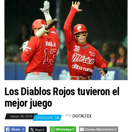
a
c
i
ó
n
Los Diablos Rojos tuvieron el
mejor juego
Por
DIGITALFDX
marzo 24, 2019
Desactivado
WhatsApp
Correo Electrónico
Post 0
Share
0
0
0