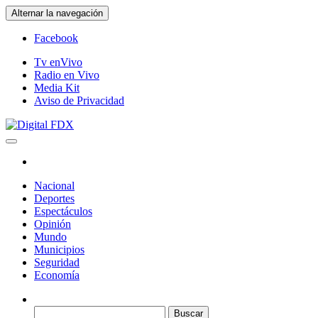
Saltar
Alternar la navegación
al
contenido
Facebook
Tv enVivo
Radio en Vivo
Media Kit
Aviso de Privacidad
Digital FDX
Nacional
Deportes
Espectáculos
Opinión
Mundo
Municipios
Seguridad
Economía
Buscar: