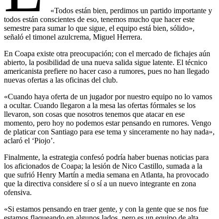
«Todos están bien, perdimos un partido importante y
todos están conscientes de eso, tenemos mucho que hacer este
semestre para sumar lo que sigue, el equipo está bien, sólido»,
señaló el timonel azulcrema, Miguel Herrera.
En Coapa existe otra preocupación; con el mercado de fichajes aún
abierto, la posibilidad de una nueva salida sigue latente. El técnico
americanista prefiere no hacer caso a rumores, pues no han llegado
nuevas ofertas a las oficinas del club.
«Cuando haya oferta de un jugador por nuestro equipo no lo vamos
a ocultar. Cuando llegaron a la mesa las ofertas fórmales se los
llevaron, son cosas que nosotros tenemos que atacar en ese
momento, pero hoy no podemos estar pensando en rumores. Vengo
de platicar con Santiago para ese tema y sinceramente no hay nada»,
aclaró el ‘Piojo’.
Finalmente, la estrategia confesó podría haber buenas noticias para
los aficionados de Coapa; la lesión de Nico Castillo, sumada a la
que sufrió Henry Martín a media semana en Atlanta, ha provocado
que la directiva considere sí o sí a un nuevo integrante en zona
ofensiva.
«Si estamos pensando en traer gente, y con la gente que se nos fue
estamos flaqueando en algunos lados, pero es un equipo de alta