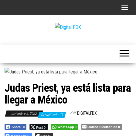
Saltar
A
al
l
contenido
t
e
Digital
r
FDX
n
a
r
l
Judas Priest, ya está lista para
a
n
llegar a México
a
v
Por
DIGITALFDX
noviembre 5, 2022
Desactivado
e
WhatsApp
Correo Electrónico
Post 0
Share
0
0
0
g
Messenger
Print
0
0