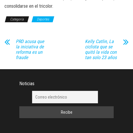
consolidarse en el tricolor.
Categoría
Deportes
PRD acusa que
Kelly Catlin, La
la iniciativa de
ciclista que se
reforma es un
quitó la vida con
fraude
tan solo 23 años
Noticias