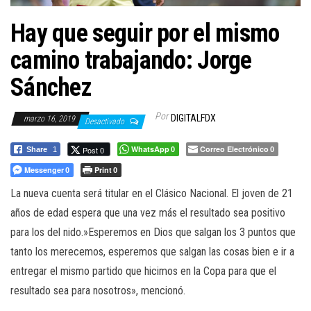
a
c
Hay que seguir por el mismo
i
camino trabajando: Jorge
ó
Sánchez
n
Por
DIGITALFDX
marzo 16, 2019
Desactivado
WhatsApp
Correo Electrónico
Post 0
Share
1
0
0
Messenger
Print
0
0
La nueva cuenta será titular en el Clásico Nacional. El joven de 21
años de edad espera que una vez más el resultado sea positivo
para los del nido.»Esperemos en Dios que salgan los 3 puntos que
tanto los merecemos, esperemos que salgan las cosas bien e ir a
entregar el mismo partido que hicimos en la Copa para que el
resultado sea para nosotros», mencionó.