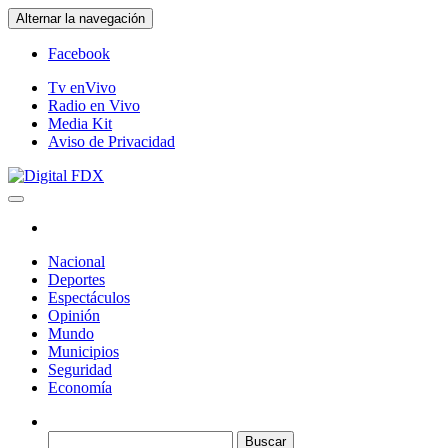
Saltar
Alternar la navegación
al
contenido
Facebook
Tv enVivo
Radio en Vivo
Media Kit
Aviso de Privacidad
Digital FDX
Nacional
Deportes
Espectáculos
Opinión
Mundo
Municipios
Seguridad
Economía
Buscar: