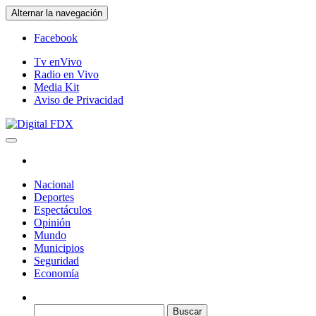
Saltar
Alternar la navegación
al
contenido
Facebook
Tv enVivo
Radio en Vivo
Media Kit
Aviso de Privacidad
Digital FDX
Nacional
Deportes
Espectáculos
Opinión
Mundo
Municipios
Seguridad
Economía
Buscar: