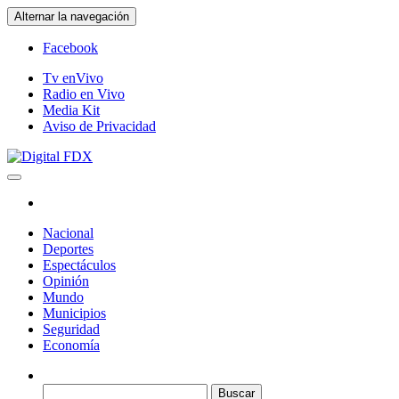
Saltar
Alternar la navegación
al
contenido
Facebook
Tv enVivo
Radio en Vivo
Media Kit
Aviso de Privacidad
Digital FDX
Nacional
Deportes
Espectáculos
Opinión
Mundo
Municipios
Seguridad
Economía
Buscar: