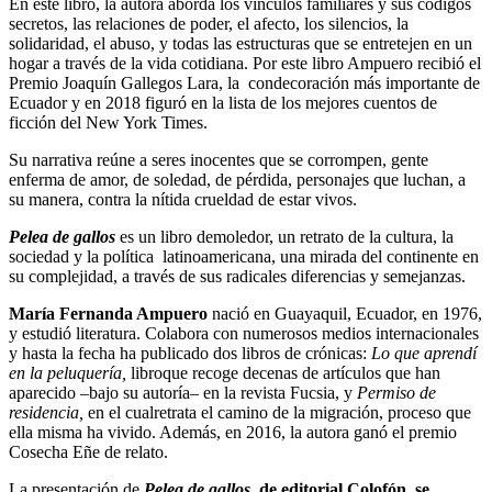
En este libro, la autora aborda los vínculos familiares y sus códigos
secretos, las relaciones de poder, el afecto, los silencios, la
solidaridad, el abuso, y todas las estructuras que se entretejen en un
hogar a través de la vida cotidiana. Por este libro Ampuero recibió el
Premio Joaquín Gallegos Lara, la condecoración más importante de
Ecuador y en 2018 figuró en la lista de los mejores cuentos de
ficción del New York Times.
Su narrativa reúne a seres inocentes que se corrompen, gente
enferma de amor, de soledad, de pérdida, personajes que luchan, a
su manera, contra la nítida crueldad de estar vivos.
Pelea de gallos
es un libro demoledor, un retrato de la cultura, la
sociedad y la política latinoamericana, una mirada del continente en
su complejidad, a través de sus radicales diferencias y semejanzas.
María Fernanda Ampuero
nació en Guayaquil, Ecuador, en 1976,
y estudió literatura. Colabora con numerosos medios internacionales
y hasta la fecha ha publicado dos libros de crónicas:
Lo que aprendí
en la peluquería,
libroque recoge decenas de artículos que han
aparecido –bajo su autoría– en la revista Fucsia, y
Permiso de
residencia,
en el cualretrata el camino de la migración, proceso que
ella misma ha vivido. Además, en 2016, la autora ganó el premio
Cosecha Eñe de relato.
La presentación de
Pelea de gallos
,
de editorial Colofón, se