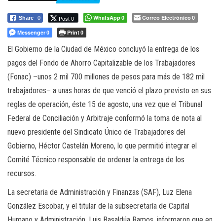
a
c
WhatsApp
Correo Electrónico
Post 0
Share
0
0
0
i
Messenger
Print
0
0
ó
El Gobierno de la Ciudad de México concluyó la entrega de los
n
pagos del Fondo de Ahorro Capitalizable de los Trabajadores
(Fonac) –unos 2 mil 700 millones de pesos para más de 182 mil
trabajadores– a unas horas de que venció el plazo previsto en sus
reglas de operación, éste 15 de agosto, una vez que el Tribunal
Federal de Conciliación y Arbitraje conformó la toma de nota al
nuevo presidente del Sindicato Único de Trabajadores del
Gobierno, Héctor Castelán Moreno, lo que permitió integrar el
Comité Técnico responsable de ordenar la entrega de los
recursos.
La secretaria de Administración y Finanzas (SAF), Luz Elena
González Escobar, y el titular de la subsecretaría de Capital
Humano y Administración, Luis Basaldúa Ramos, informaron que en