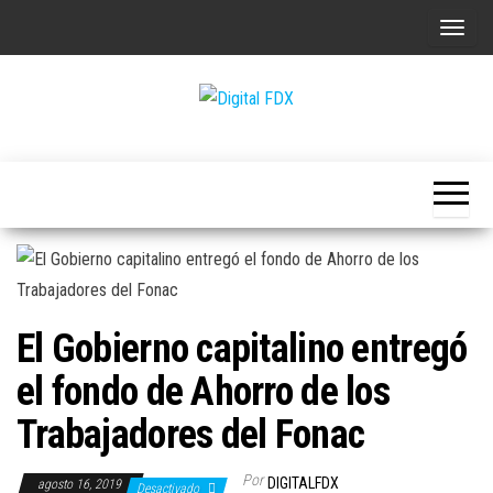
Saltar
A
al
l
contenido
t
e
Digital
r
FDX
n
a
r
l
a
El Gobierno capitalino entregó
n
a
el fondo de Ahorro de los
v
Trabajadores del Fonac
e
g
Por
DIGITALFDX
agosto 16, 2019
Desactivado