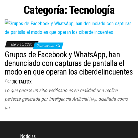
a
Categoría:
Tecnología
c
i
ó
n
enero 15, 2026
Desactivado
Grupos de Facebook y WhatsApp, han
denunciado con capturas de pantalla el
modo en que operan los ciberdelincuentes
Por
DIGITALFDX
Lo que parece un sitio verificado es en realidad una réplica
perfecta generada por Inteligencia Artificial (IA), diseñada como
un…
Noticias