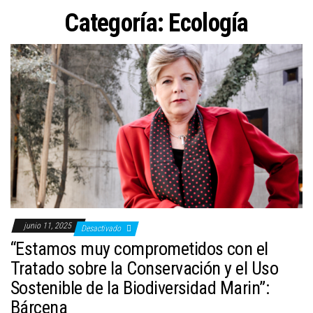
a
Categoría:
Ecología
c
i
ó
n
junio 11, 2025
Desactivado
“Estamos muy comprometidos con el
Tratado sobre la Conservación y el Uso
Sostenible de la Biodiversidad Marin”:
Bárcena