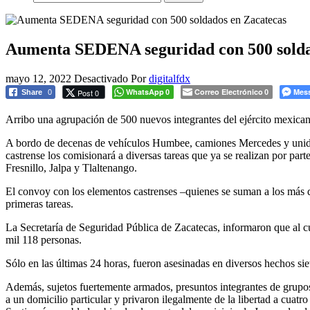
Aumenta SEDENA seguridad con 500 solda
mayo 12, 2022
Desactivado
Por
digitalfdx
WhatsApp
Correo Electrónico
Mes
Post 0
Share
0
0
0
Arribo una agrupación de 500 nuevos integrantes del ejército mexicano 
A bordo de decenas de vehículos Humbee, camiones Mercedes y unidade
castrense los comisionará a diversas tareas que ya se realizan por par
Fresnillo, Jalpa y Tlaltenango.
El convoy con los elementos castrenses –quienes se suman a los más de
primeras tareas.
La Secretaría de Seguridad Pública de Zacatecas, informaron que al 
mil 118 personas.
Sólo en las últimas 24 horas, fueron asesinadas en diversos hechos si
Además, sujetos fuertemente armados, presuntos integrantes de grupos 
a un domicilio particular y privaron ilegalmente de la libertad a cua