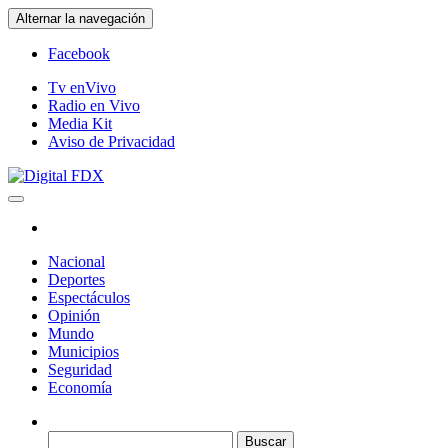
Saltar
Alternar la navegación
al
contenido
Facebook
Tv enVivo
Radio en Vivo
Media Kit
Aviso de Privacidad
Digital FDX
Nacional
Deportes
Espectáculos
Opinión
Mundo
Municipios
Seguridad
Economía
Buscar: