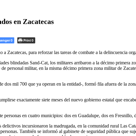
dos en Zacatecas
senger
Print
0
0
a Zacatecas, para reforzar las tareas de combate a la delincuencia orga
s blindadas Sand-Cat, los militares arribaron a la décimo primera zo
te de personal militar, en la misma décimo primera zona militar de Zaca
 dos mil 700 que ya operan en la entidad-, formó fila afuera de la zona 
cumplirse exactamente siete meses del nuevo gobierno estatal que enca
ete personas en cuatro municipios: dos en Guadalupe, dos en Fresnillo,
delictivos incursionaron la madrugada, en la comunidad rural Las Catari
tro personas. También se informó al gabinete de seguridad pública que s