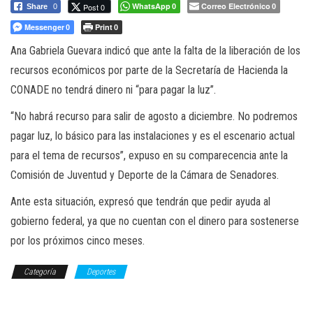
a
WhatsApp
Correo Electrónico
Post 0
Share
0
0
0
c
Messenger
Print
0
0
i
Ana Gabriela Guevara indicó que ante la falta de la liberación de los
ó
recursos económicos por parte de la Secretaría de Hacienda la
n
CONADE no tendrá dinero ni “para pagar la luz”.
“No habrá recurso para salir de agosto a diciembre. No podremos
pagar luz, lo básico para las instalaciones y es el escenario actual
para el tema de recursos”, expuso en su comparecencia ante la
Comisión de Juventud y Deporte de la Cámara de Senadores.
Ante esta situación, expresó que tendrán que pedir ayuda al
gobierno federal, ya que no cuentan con el dinero para sostenerse
por los próximos cinco meses.
Categoría
Deportes