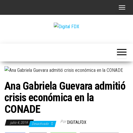
Saltar
A
al
l
contenido
t
e
Digital
r
FDX
n
a
r
l
Ana Gabriela Guevara admitió
a
n
crisis económica en la
a
CONADE
v
e
Por
DIGITALFDX
julio 4, 2019
Desactivado
g