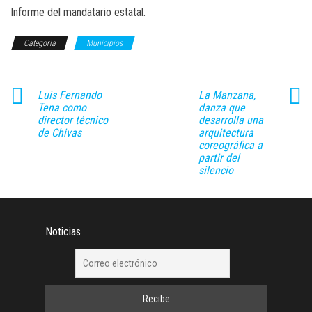
Informe del mandatario estatal.
Categoría
Municipios
Luis Fernando
La Manzana,
Tena como
danza que
director técnico
desarrolla una
de Chivas
arquitectura
coreográfica a
partir del
silencio
Noticias