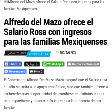
a
c
i
Alfredo del Mazo ofrece el
ó
n
Salario Rosa con ingresos
para las familias Mexiquenses
Por
DIGITALFDX
junio 20, 2019
Desactivado
WhatsApp
Correo Electrónico
Post 0
Share
0
0
0
Messenger
Print
0
0
El Gobernador Alfredo Del Mazo Maza aseguró que el Salario rosa
no sólo se limita a un apoyo económico, sino que también ofrece a
las beneficiarias la oportunidad de inscribirse en distintos cursos
para capacitarse y generar más ingresos a la economía de sus
familias.